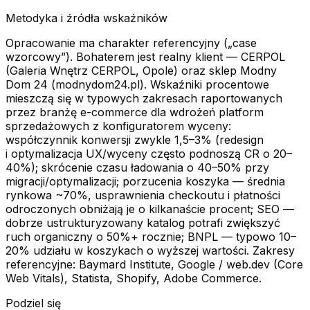
Metodyka i źródła wskaźników
Opracowanie ma charakter referencyjny („case
wzorcowy”). Bohaterem jest realny klient — CERPOL
(Galeria Wnętrz CERPOL, Opole) oraz sklep Modny
Dom 24 (modnydom24.pl). Wskaźniki procentowe
mieszczą się w typowych zakresach raportowanych
przez branżę e-commerce dla wdrożeń platform
sprzedażowych z konfiguratorem wyceny:
współczynnik konwersji zwykle 1,5–3% (redesign
i optymalizacja UX/wyceny często podnoszą CR o 20–
40%); skrócenie czasu ładowania o 40–50% przy
migracji/optymalizacji; porzucenia koszyka — średnia
rynkowa ~70%, usprawnienia checkoutu i płatności
odroczonych obniżają je o kilkanaście procent; SEO —
dobrze ustrukturyzowany katalog potrafi zwiększyć
ruch organiczny o 50%+ rocznie; BNPL — typowo 10–
20% udziału w koszykach o wyższej wartości. Zakresy
referencyjne: Baymard Institute, Google / web.dev (Core
Web Vitals), Statista, Shopify, Adobe Commerce.
Podziel się