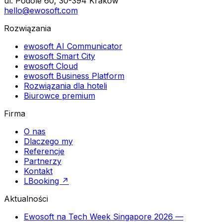
ul. Podole 60, 30-394 Kraków
hello@ewosoft.com
Rozwiązania
ewosoft AI Communicator
ewosoft Smart City
ewosoft Cloud
ewosoft Business Platform
Rozwiązania dla hoteli
Biurowce premium
Firma
O nas
Dlaczego my
Referencje
Partnerzy
Kontakt
LBooking ↗
Aktualności
Ewosoft na Tech Week Singapore 2026 —