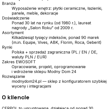
Branża
Wyposażenie wnętrz: płytki ceramiczne, łazienki,
panele, meble, dekoracje
Doświadczenie
Ponad 30 lat na rynku (od 1980 r.), laureat
nagrody „Salon Roku” od 2009 r.
Asortyment
Kilkadziesiąt tysięcy indeksów, ponad 90 marek
(m.in. Equipe, Vives, ABK, Florim, Roca, Geberit)
Rynki
Polska + sprzedaż zagraniczna (PL / EN / DE,
waluty PLN / EUR)
Zakres EWOSOFT
Opracowanie, projekt, oprogramowanie
i wdrożenie sklepu Modny Dom 24
Rozwiązanie
modnydom24.pl — sklep z konfiguratorem szybkiej
wyceny i integracjami
O kliencie
CERPOL to ugruntowana, działająca od ponad 30