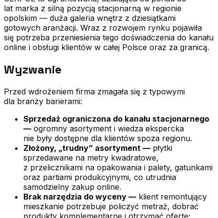
lat marka z silną pozycją stacjonarną w regionie
opolskim — duża galeria wnętrz z dziesiątkami
gotowych aranżacji. Wraz z rozwojem rynku pojawiła
się potrzeba przeniesienia tego doświadczenia do kanału
online i obsługi klientów w całej Polsce oraz za granicą.
Wyzwanie
Przed wdrożeniem firma zmagała się z typowymi
dla branży barierami:
Sprzedaż ograniczona do kanału stacjonarnego
—
ogromny asortyment i wiedza ekspercka
nie były dostępne dla klientów spoza regionu.
Złożony, „trudny” asortyment —
płytki
sprzedawane na metry kwadratowe,
z przelicznikami na opakowania i palety, gatunkami
oraz partiami produkcyjnymi, co utrudnia
samodzielny zakup online.
Brak narzędzia do wyceny —
klient remontujący
mieszkanie potrzebuje policzyć metraż, dobrać
produkty komplementarne i otrzymać ofertę;