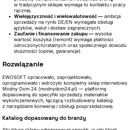
w tradycyjnym sklepie wymaga to kontaktu i pracy
ręcznej.
Wielojęzyczność i wielowalutowość —
ambicja
sprzedaży na rynki DE/EN wymagała obsługi
języków, walut i dostaw zagranicznych.
Zaufanie i finansowanie zakupu —
wysoka
wartość koszyka (remont) wymaga płatności
odroczonych/ratalnych oraz społecznego dowodu
słuszności (opinie, gwarancje).
Rozwiązanie
EWOSOFT opracowało, zaprojektowało,
oprogramowało i wdrożyło kompletny sklep internetowy
Modny Dom 24 (modnydom24.pl) — platformę
dopasowaną do specyfiki sprzedaży materiałów
wykończeniowych, łączącą rozbudowany katalog
z narzędziami konwersji i obsługi posprzedażowej.
Katalog dopasowany do branży
Struktura sklepu odwzorowuje sposób, w jaki klient