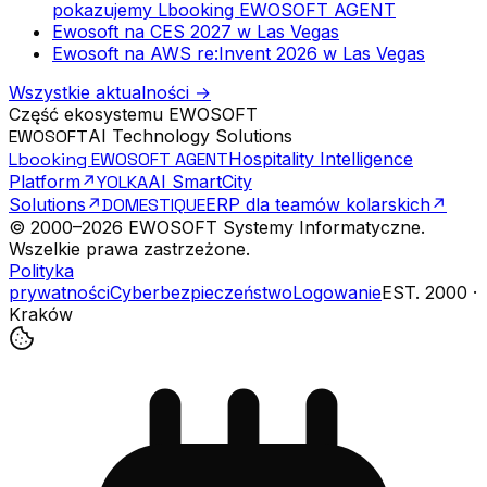
pokazujemy Lbooking EWOSOFT AGENT
Ewosoft na CES 2027 w Las Vegas
Ewosoft na AWS re:Invent 2026 w Las Vegas
Wszystkie aktualności
→
Część ekosystemu EWOSOFT
EWOSOFT
AI Technology Solutions
Lbooking EWOSOFT AGENT
Hospitality Intelligence
Platform
↗
Y
O
LKA
AI SmartCity
Solutions
↗
DOMESTIQUE
ERP dla teamów kolarskich
↗
© 2000–
2026
EWOSOFT Systemy Informatyczne.
Wszelkie prawa zastrzeżone.
Polityka
prywatności
Cyberbezpieczeństwo
Logowanie
EST. 2000 ·
Kraków